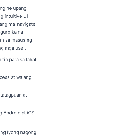
engine upang
 intuitive UI
pang ma-navigate
iguro ka na
lim sa masusing
ng mga user.
tin para sa lahat
cess at walang
atatagpuan at
g Android at iOS
ang iyong bagong