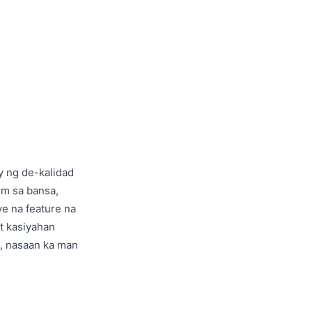
y ng de-kalidad
rm sa bansa,
e na feature na
t kasiyahan
a, nasaan ka man