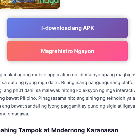
I-download ang APK
Magrehistro Ngayon
g makabagong mobile application na idinisenyo upang magbiga
 sa dulo ng iyong mga daliri. Bilang isang nangungunang platfo
ang ph01 dahil sa malawak nitong koleksyon ng mga interactiv
ng bawat Pilipino. Pinagsasama nito ang sining ng teknolohiya a
 ang bawat sandali ng iyong paggamit ay puno ng sigla at ligay
ong ginagawa.
ahing Tampok at Modernong Karanasan