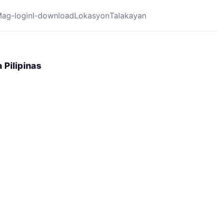
ag-login
I-download
Lokasyon
Talakayan
 Pilipinas