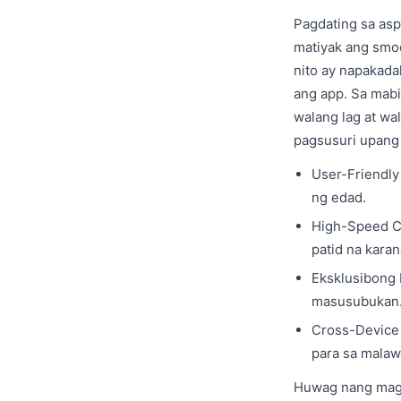
Pagdating sa asp
matiyak ang smoo
nito ay napakada
ang app. Sa mabi
walang lag at wa
pagsusuri upang 
User-Friendly
ng edad.
High-Speed Co
patid na kara
Eksklusibong 
masusubukan
Cross-Device 
para sa malaw
Huwag nang magp