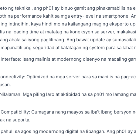
eto ng teknikal, ang ph01 ay binuo gamit ang pinakamabilis na 
th na performance kahit sa mga entry-level na smartphone. Ang
ling intindihin, kaya hindi mo na kailangang maging eksperto u
lis na loading time at matatag na koneksyon sa server, makakas
lang abala sa iyong paglilibang. Ang bawat update ay sumasaila
mapanatili ang seguridad at katatagan ng system para sa lahat 
 Interface: Isang malinis at modernong disenyo na madaling gami
nnectivity: Optimized na mga server para sa mabilis na pag-ac
nasan.
Nilalaman: Mga piling laro at aktibidad na sa ph01 mo lamang m
.
Compatibility: Gumagana nang maayos sa iba’t ibang bersyon n
ak na suporta.
ahuli sa agos ng modernong digital na libangan. Ang ph01 ay 