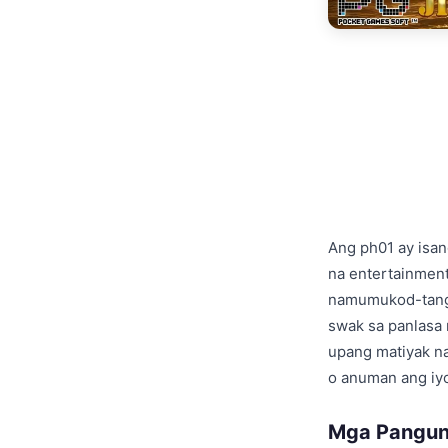
Ang ph01 ay isan
na entertainment
namumukod-tangi 
swak sa panlasa 
upang matiyak na
o anuman ang iy
Mga Pangun