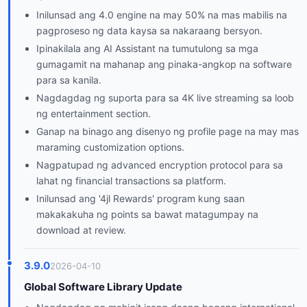
Inilunsad ang 4.0 engine na may 50% na mas mabilis na
pagproseso ng data kaysa sa nakaraang bersyon.
Ipinakilala ang AI Assistant na tumutulong sa mga
gumagamit na mahanap ang pinaka-angkop na software
para sa kanila.
Nagdagdag ng suporta para sa 4K live streaming sa loob
ng entertainment section.
Ganap na binago ang disenyo ng profile page na may mas
maraming customization options.
Nagpatupad ng advanced encryption protocol para sa
lahat ng financial transactions sa platform.
Inilunsad ang '4jl Rewards' program kung saan
makakakuha ng points sa bawat matagumpay na
download at review.
3.9.0
2026-04-10
Global Software Library Update