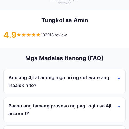
download
Tungkol sa Amin
4.9
★
★
★
★
★
103918 review
Mga Madalas Itanong (FAQ)
Ano ang 4jl at anong mga uri ng software ang
inaalok nito?
Paano ang tamang proseso ng pag-login sa 4jl
account?