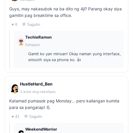
Guys, may nakasubok na ba dito ng 4jl? Parang okay siya
gamitin pag breaktime sa office.
♥ 8
💬 Sagutin
TechieRamon
Kahapon
Gamit ko yan minsan! Okay naman yung interface,
smooth siya sa phone ko. 👍
HustleHard_Ben
3 araw ang nakalipas
Katamad pumasok pag Monday... pero kailangan kumita
para sa pangarap! 💪
♥ 41
💬 Sagutin
WeekendWarrior