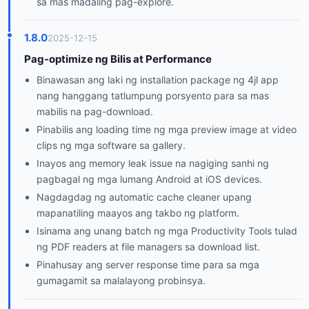
sa mas madaling pag-explore.
1.8.0
2025-12-15
Pag-optimize ng Bilis at Performance
Binawasan ang laki ng installation package ng 4jl app
nang hanggang tatlumpung porsyento para sa mas
mabilis na pag-download.
Pinabilis ang loading time ng mga preview image at video
clips ng mga software sa gallery.
Inayos ang memory leak issue na nagiging sanhi ng
pagbagal ng mga lumang Android at iOS devices.
Nagdagdag ng automatic cache cleaner upang
mapanatiling maayos ang takbo ng platform.
Isinama ang unang batch ng mga Productivity Tools tulad
ng PDF readers at file managers sa download list.
Pinahusay ang server response time para sa mga
gumagamit sa malalayong probinsya.