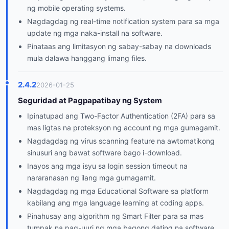
ng mobile operating systems.
Nagdagdag ng real-time notification system para sa mga
update ng mga naka-install na software.
Pinataas ang limitasyon ng sabay-sabay na downloads
mula dalawa hanggang limang files.
2.4.2
2026-01-25
Seguridad at Pagpapatibay ng System
Ipinatupad ang Two-Factor Authentication (2FA) para sa
mas ligtas na proteksyon ng account ng mga gumagamit.
Nagdagdag ng virus scanning feature na awtomatikong
sinusuri ang bawat software bago i-download.
Inayos ang mga isyu sa login session timeout na
nararanasan ng ilang mga gumagamit.
Nagdagdag ng mga Educational Software sa platform
kabilang ang mga language learning at coding apps.
Pinahusay ang algorithm ng Smart Filter para sa mas
tumpak na pag-uuri ng mga bagong dating na software.