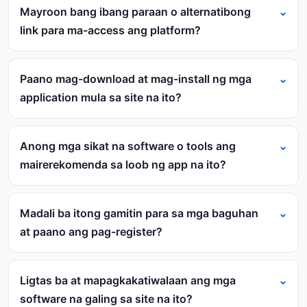
Mayroon bang ibang paraan o alternatibong
link para ma-access ang platform?
Paano mag-download at mag-install ng mga
application mula sa site na ito?
Anong mga sikat na software o tools ang
mairerekomenda sa loob ng app na ito?
Madali ba itong gamitin para sa mga baguhan
at paano ang pag-register?
Ligtas ba at mapagkakatiwalaan ang mga
software na galing sa site na ito?