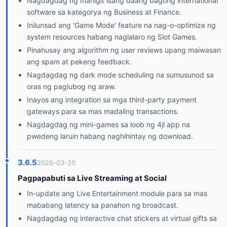
Nagdagdag ng mahigit isang daang bagong international
software sa kategorya ng Business at Finance.
Inilunsad ang 'Game Mode' feature na nag-o-optimize ng
system resources habang naglalaro ng Slot Games.
Pinahusay ang algorithm ng user reviews upang maiwasan
ang spam at pekeng feedback.
Nagdagdag ng dark mode scheduling na sumusunod sa
oras ng paglubog ng araw.
Inayos ang integration sa mga third-party payment
gateways para sa mas madaling transactions.
Nagdagdag ng mini-games sa loob ng 4jl app na
pwedeng laruin habang naghihintay ng download.
3.6.5
2026-03-20
Pagpapabuti sa Live Streaming at Social
In-update ang Live Entertainment module para sa mas
mababang latency sa panahon ng broadcast.
Nagdagdag ng interactive chat stickers at virtual gifts sa