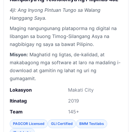
4jl: Ang Inyong Pintuan Tungo sa Walang
Hanggang Saya.
Maging nangungunang plataporma ng digital na
libangan sa buong Timog-Silangang Asya na
nagbibigay ng saya sa bawat Pilipino.
Misyon:
Maghatid ng ligtas, de-kalidad, at
makabagong mga software at laro na madaling i-
download at gamitin ng lahat ng uri ng
gumagamit.
Lokasyon
Makati City
Itinatag
2019
Team
145+
PAGCOR Licensed
GLI Certified
BMM Testlabs