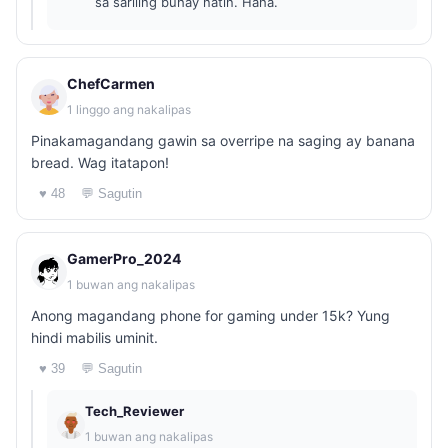
sa sariling buhay natin. Haha.
ChefCarmen
1 linggo ang nakalipas
Pinakamagandang gawin sa overripe na saging ay banana
bread. Wag itatapon!
♥ 48
💬 Sagutin
GamerPro_2024
1 buwan ang nakalipas
Anong magandang phone for gaming under 15k? Yung
hindi mabilis uminit.
♥ 39
💬 Sagutin
Tech_Reviewer
1 buwan ang nakalipas