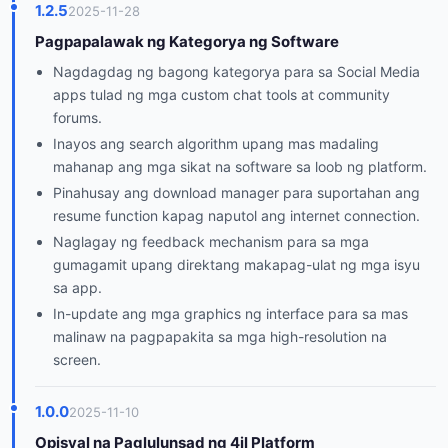
1.2.5
2025-11-28
Pagpapalawak ng Kategorya ng Software
Nagdagdag ng bagong kategorya para sa Social Media
apps tulad ng mga custom chat tools at community
forums.
Inayos ang search algorithm upang mas madaling
mahanap ang mga sikat na software sa loob ng platform.
Pinahusay ang download manager para suportahan ang
resume function kapag naputol ang internet connection.
Naglagay ng feedback mechanism para sa mga
gumagamit upang direktang makapag-ulat ng mga isyu
sa app.
In-update ang mga graphics ng interface para sa mas
malinaw na pagpapakita sa mga high-resolution na
screen.
1.0.0
2025-11-10
Opisyal na Paglulunsad ng 4jl Platform