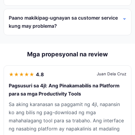
Paano makikipag-ugnayan sa customer service
kung may problema?
Mga propesyonal na review
★
★
★
★
★
4.8
Juan Dela Cruz
Pagsusuri sa 4jl: Ang Pinakamabilis na Platform
para sa mga Productivity Tools
Sa aking karanasan sa paggamit ng 4jl, napansin
ko ang bilis ng pag-download ng mga
mahahalagang tool para sa trabaho. Ang interface
ng nasabing platform ay napakalinis at madaling