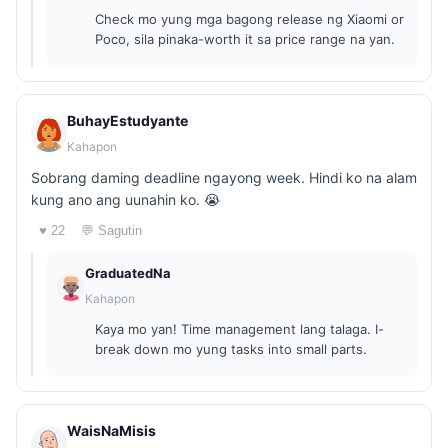
Check mo yung mga bagong release ng Xiaomi or
Poco, sila pinaka-worth it sa price range na yan.
BuhayEstudyante
Kahapon
Sobrang daming deadline ngayong week. Hindi ko na alam
kung ano ang uunahin ko. 😭
♥ 22
💬 Sagutin
GraduatedNa
Kahapon
Kaya mo yan! Time management lang talaga. I-
break down mo yung tasks into small parts.
WaisNaMisis