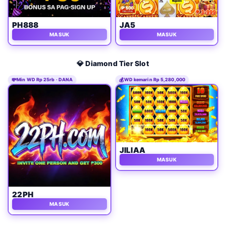
PH888
JA5
MASUK
MASUK
💎 Diamond Tier Slot
💸
Min WD Rp 25rb · DANA
💰
WD kemarin Rp 5,280,000
JILIAA
MASUK
22PH
MASUK