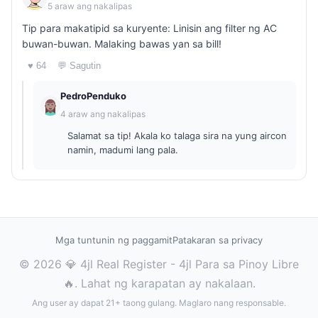
5 araw ang nakalipas
Tip para makatipid sa kuryente: Linisin ang filter ng AC
buwan-buwan. Malaking bawas yan sa bill!
♥ 64
💬 Sagutin
PedroPenduko
4 araw ang nakalipas
Salamat sa tip! Akala ko talaga sira na yung aircon
namin, madumi lang pala.
Mga tuntunin ng paggamit
Patakaran sa privacy
© 2026 💎 4jl Real Register - 4jl Para sa Pinoy Libre
🔥. Lahat ng karapatan ay nakalaan.
Ang user ay dapat 21+ taong gulang. Maglaro nang responsable.