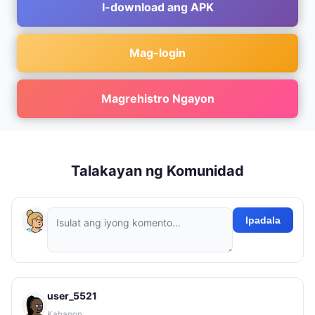
I-download ang APK
Mag-login
Magrehistro Ngayon
Talakayan ng Komunidad
Ipadala
user_5521
Kahapon