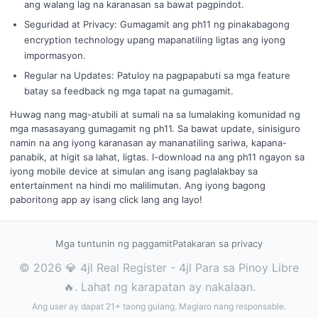
ang walang lag na karanasan sa bawat pagpindot.
Seguridad at Privacy: Gumagamit ang ph11 ng pinakabagong
encryption technology upang mapanatiling ligtas ang iyong
impormasyon.
Regular na Updates: Patuloy na pagpapabuti sa mga feature
batay sa feedback ng mga tapat na gumagamit.
Huwag nang mag-atubili at sumali na sa lumalaking komunidad ng
mga masasayang gumagamit ng ph11. Sa bawat update, sinisiguro
namin na ang iyong karanasan ay mananatiling sariwa, kapana-
panabik, at higit sa lahat, ligtas. I-download na ang ph11 ngayon sa
iyong mobile device at simulan ang isang paglalakbay sa
entertainment na hindi mo malilimutan. Ang iyong bagong
paboritong app ay isang click lang ang layo!
Mga tuntunin ng paggamit
Patakaran sa privacy
© 2026 💎 4jl Real Register - 4jl Para sa Pinoy Libre
🔥. Lahat ng karapatan ay nakalaan.
Ang user ay dapat 21+ taong gulang. Maglaro nang responsable.