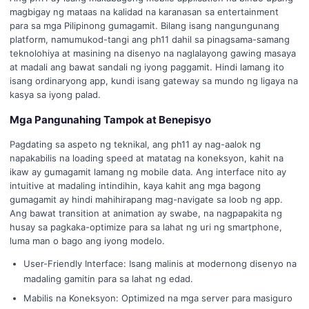
magbigay ng mataas na kalidad na karanasan sa entertainment
para sa mga Pilipinong gumagamit. Bilang isang nangungunang
platform, namumukod-tangi ang ph11 dahil sa pinagsama-samang
teknolohiya at masining na disenyo na naglalayong gawing masaya
at madali ang bawat sandali ng iyong paggamit. Hindi lamang ito
isang ordinaryong app, kundi isang gateway sa mundo ng ligaya na
kasya sa iyong palad.
Mga Pangunahing Tampok at Benepisyo
Pagdating sa aspeto ng teknikal, ang ph11 ay nag-aalok ng
napakabilis na loading speed at matatag na koneksyon, kahit na
ikaw ay gumagamit lamang ng mobile data. Ang interface nito ay
intuitive at madaling intindihin, kaya kahit ang mga bagong
gumagamit ay hindi mahihirapang mag-navigate sa loob ng app.
Ang bawat transition at animation ay swabe, na nagpapakita ng
husay sa pagkaka-optimize para sa lahat ng uri ng smartphone,
luma man o bago ang iyong modelo.
User-Friendly Interface: Isang malinis at modernong disenyo na
madaling gamitin para sa lahat ng edad.
Mabilis na Koneksyon: Optimized na mga server para masiguro