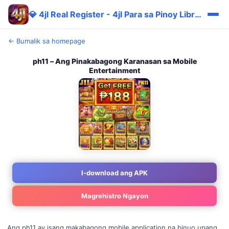
💎 4jl Real Register - 4jl Para sa Pinoy Libre 🔥
← Bumalik sa homepage
ph11 – Ang Pinakabagong Karanasan sa Mobile
Entertainment
I-download ang APK
Magrehistro Ngayon
Ang ph11 ay isang makabagong mobile application na binuo upang