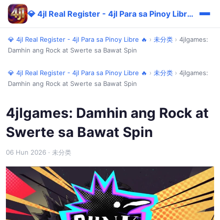
💎 4jl Real Register - 4jl Para sa Pinoy Libre 🔥
💎 4jl Real Register - 4jl Para sa Pinoy Libre 🔥
›
未分类
›
4jlgames:
Damhin ang Rock at Swerte sa Bawat Spin
💎 4jl Real Register - 4jl Para sa Pinoy Libre 🔥
›
未分类
›
4jlgames:
Damhin ang Rock at Swerte sa Bawat Spin
4jlgames: Damhin ang Rock at
Swerte sa Bawat Spin
06 Hun 2026
· 未分类