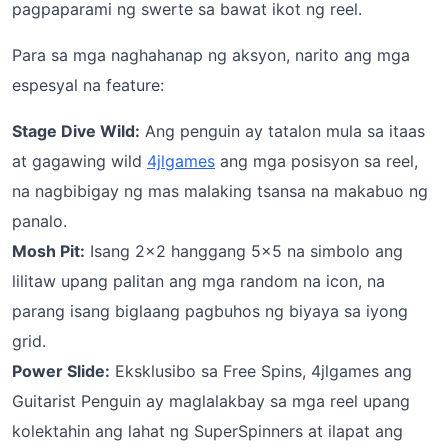
pagpaparami ng swerte sa bawat ikot ng reel.
Para sa mga naghahanap ng aksyon, narito ang mga
espesyal na feature:
Stage Dive Wild:
Ang penguin ay tatalon mula sa itaas
at gagawing wild
4jlgames
ang mga posisyon sa reel,
na nagbibigay ng mas malaking tsansa na makabuo ng
panalo.
Mosh Pit:
Isang 2×2 hanggang 5×5 na simbolo ang
lilitaw upang palitan ang mga random na icon, na
parang isang biglaang pagbuhos ng biyaya sa iyong
grid.
Power Slide:
Eksklusibo sa Free Spins, 4jlgames ang
Guitarist Penguin ay maglalakbay sa mga reel upang
kolektahin ang lahat ng SuperSpinners at ilapat ang