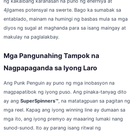
ng kakaibang karanasan na puno ng enerhiya at
4jlgames potensyal na swerte. Bago ka sumabak sa
entablado, mainam na humingi ng basbas mula sa mga
diyos ng sugal at maghanda para sa isang maingay at
makulay na paglalakbay.
Mga Pangunahing Tampok na
Nagpapaganda sa Iyong Laro
Ang Punk Penguin ay puno ng mga inobasyon na
magpapatibok ng iyong puso. Ang pinaka-tanyag dito
ay ang
SuperSpinners™
, na matatagpuan sa pagitan ng
mga reel. Kapag ang iyong winning line ay dumaan sa
mga ito, ang iyong premyo ay maaaring lumaki nang
sunod-sunod. Ito ay parang isang ritwal ng