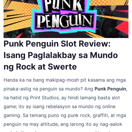
Punk Penguin Slot Review:
Isang Paglalakbay sa Mundo
ng Rock at Swerte
Handa ka na bang makipag-mosh pit kasama ang mga
pinaka-astig na penguin sa mundo? Ang
Punk Penguin
,
na hatid ng Print Studios, ay hindi lamang basta slot
game; ito ay isang rebelasyon sa mundo ng online
gaming. Sa temang puno ng punk rock, graffiti, at mga
penguin na may attitude, ang larong ito ay nag-aalok